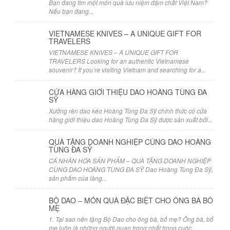
Bạn đang tìm một món quà lưu niệm đậm chất Việt Nam?
Nếu bạn đang...
VIETNAMESE KNIVES – A UNIQUE GIFT FOR
TRAVELERS
VIETNAMESE KNIVES – A UNIQUE GIFT FOR
TRAVELERS Looking for an authentic Vietnamese
souvenir? If you’re visiting Vietnam and searching for a...
CỬA HÀNG GIỚI THIỆU DAO HOÀNG TÙNG ĐA
SỸ
Xưởng rèn dao kéo Hoàng Tùng Đa Sỹ chính thức có cửa
hàng giới thiệu dao Hoàng Tùng Đa Sỹ được sản xuất bởi...
QUÀ TẶNG DOANH NGHIỆP CÙNG DAO HOÀNG
TÙNG ĐA SỸ
CÁ NHÂN HÓA SẢN PHẨM – QUÀ TẶNG DOANH NGHIỆP
CÙNG DAO HOÀNG TÙNG ĐA SỸ Dao Hoàng Tùng Đa Sỹ,
sản phẩm của làng...
BỘ DAO – MÓN QUÀ ĐẶC BIỆT CHO ÔNG BÀ BỐ
MẸ
1. Tại sao nên tặng Bộ Dao cho ông bà, bố mẹ? Ông bà, bố
mẹ luôn là những người quan trọng nhất trong cuộc...