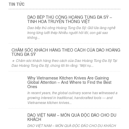
TIN TỨC
DAO BẾP THỦ CÔNG HOÀNG TÙNG ĐA SỸ –
TINH HOA TRUYỀN THỐNG VIỆT
Dao bếp thủ công Hoàng Tùng Đa Sỹ: Giữ lửa làng nghề
trong từng lưỡi thép Nhiều người hỏi tôi, con gái sao
không...
CHĂM SÓC KHÁCH HÀNG THEO CÁCH CỦA DAO HOÀNG
TÙNG ĐA SỸ
🔹 Chăm sóc khách hàng theo cách của Dao Hoàng Tùng Đa Sỹ Tại
Dao Hoàng Tùng Đa Sỹ, chúng tôi tin rằng: “Một nụ...
Why Vietnamese Kitchen Knives Are Gaining
Global Attention – And Where to Find the Best
Ones
In recent years, the global culinary scene has witnessed a
growing interest in traditional, handcrafted tools — and
Vietnamese kitchen knives...
DAO VIỆT NAM – MÓN QUÀ ĐỘC ĐÁO CHO DU
KHÁCH
DAO VIỆT NAM – MÓN QUÀ ĐỘC ĐÁO CHO DU KHÁCH