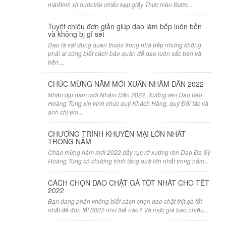
màiBình xịt nướcVài chiếc kẹp giấy Thực hiện Bước...
Tuyệt chiêu đơn giản giúp dao làm bếp luôn bền
và không bị gỉ sét
Dao là vật dụng quen thuộc trong nhà bếp nhưng không
phải ai cũng biết cách bảo quản để dao luôn sắc bén và
bền....
CHÚC MỪNG NĂM MỚI XUÂN NHÂM DẦN 2022
Nhân dịp năm mới Nhâm Dần 2022, Xưởng rèn Dao Kéo
Hoàng Tùng xin kính chúc quý Khách Hàng, quý Đối tác và
anh chị em...
CHƯƠNG TRÌNH KHUYẾN MẠI LỚN NHẤT
TRONG NĂM
Chào mừng năm mới 2022 đầy rực rỡ xưởng rèn Dao Đa Sỹ
Hoàng Tùng có chương trình tặng quà lớn nhất trong năm...
CÁCH CHỌN DAO CHẶT GÀ TỐT NHẤT CHO TẾT
2022
Bạn đang phân không biết cách chọn dao chặt thịt gà tốt
nhất để đón tết 2022 như thế nào? Và mức giá bao nhiêu...