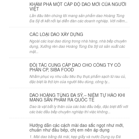
KHÁM PHÁ MỘT CẤP ĐỘ DAO MỚI CỦA NGƯỜI
VIỆT
Lần đâu tiên chúng tôi mang sản phẩm dao Hoàng Tùng
Đa Sỹ đi kết nối tại diễn đàn các doanh nghiệp. Với niềm...
CÁC LOẠI DAO XÂY DỰNG
Ngoài các loại dao dùng trong nhà hàng, nhà bếp chuyên
dụng, Xưởng rèn dao Hoàng Tùng Đa Sỹ có sản xuất các
mặt...
ĐỐI TÁC CUNG CẤP DAO CHO CÔNG TY CỔ
PHẦN CP, SIBA FOOD
Nhằm phục vụ nhu cầu tiêu thụ thực phẩm sạch từ rau củ,
đặc biệt là thịt lợn của người tiêu dùng, công ty...
DAO HOÀNG TÙNG ĐA SỸ – NIỀM TỰ HÀO KHI
MANG SẢN PHẨM RA QUỐC TẾ
Dao là vật bất ly thân của các bác đầu bếp, đặc biệt đối với
các bác đầu bếp chuyên nghiệp thì việc không...
Hướng dẫn các cách mài dao sắc ngọt như mới,
chuẩn như đầu bếp, chị em nên áp dụng
1. Mài dao bằng đá mài, kẹp giấy và nước Dụng cụ Đá