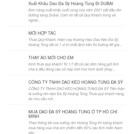
Xuất Khẩu Dao Đa Sỹ Hoàng Tùng Đi DUBAI
Đơn hàng xuất khẩu cuối cùng của năm 2021 bắt đầu lên
đường sang Dubai. Cám ơn tất cả Quý Khách trong và
ngoài...
MỜI HỢP TÁC
Thưa Quý Khách, Hiện nay thương hiệu Dao Kéo Đa Sỹ
Hoàng Tùng đã có 1 vị trí nhất định trên thị trường đồ gia...
THAY ÁO MỚI CHO EM
Kính thưa quý khách! Từ 1/7 tất cả các đơn hàng gửi tỉnh
nhà e đều đóng vào vỏ hộp mới như hình dưới (thay...
CÔNG TY TNHH DAO KÉO HOÀNG TÙNG ĐA SỸ
CÔNG TY TNHH DAO KÉO HOÀNG TÙNG ĐA SỸ Tiền thân
là xưởng rèn dao Đa Sỹ Hoàng Tùng Thưa quý khách hàng,
do nhu cầu mở...
MUA DAO ĐA SỸ HOÀNG TÙNG Ở TP HỒ CHÍ
MINH
Theo thông kê của xưởng rèn Hoàng Tùng thì lượng khách
mua hàng của nhà em chiếm đến 50% các tỉnh miền Nam
đặc...