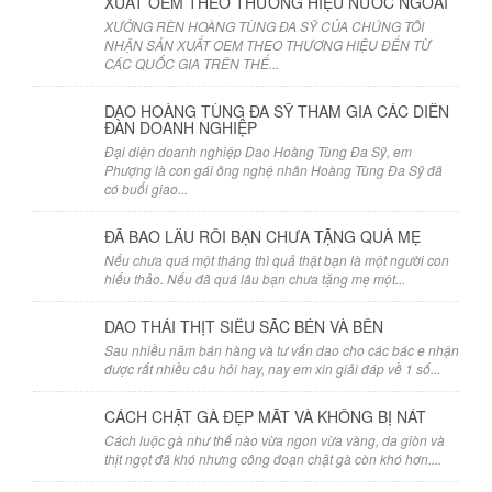
XUẤT OEM THEO THƯƠNG HIỆU NƯỚC NGOÀI
XƯỞNG RÈN HOÀNG TÙNG ĐA SỸ CỦA CHÚNG TÔI
NHẬN SẢN XUẤT OEM THEO THƯƠNG HIỆU ĐẾN TỪ
CÁC QUỐC GIA TRÊN THẾ...
DAO HOÀNG TÙNG ĐA SỸ THAM GIA CÁC DIỄN
ĐÀN DOANH NGHIỆP
Đại diện doanh nghiệp Dao Hoàng Tùng Đa Sỹ, em
Phượng là con gái ông nghệ nhân Hoàng Tùng Đa Sỹ đã
có buổi giao...
ĐÃ BAO LÂU RỒI BẠN CHƯA TẶNG QUÀ MẸ
Nếu chưa quá một tháng thì quả thật bạn là một người con
hiếu thảo. Nếu đã quá lâu bạn chưa tặng mẹ một...
DAO THÁI THỊT SIÊU SẮC BÉN VÀ BỀN
Sau nhiều năm bán hàng và tư vấn dao cho các bác e nhận
được rất nhiều câu hỏi hay, nay em xin giải đáp về 1 số...
CÁCH CHẶT GÀ ĐẸP MẮT VÀ KHÔNG BỊ NÁT
Cách luộc gà như thế nào vừa ngon vừa vàng, da giòn và
thịt ngọt đã khó nhưng công đoạn chặt gà còn khó hơn....