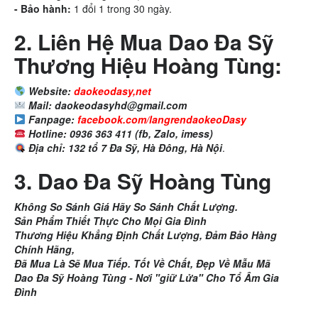
- Bảo hành:
1 đổi 1 trong 30 ngày.
2. Liên Hệ Mua Dao Đa Sỹ
Thương Hiệu Hoàng Tùng:
Website:
daokeodasy,net
Mail: daokeodasyhd@gmail.com
Fanpage:
facebook.com/langrendaokeoDasy
Hotline: 0936 363 411 (fb, Zalo, imess)
Địa chỉ: 132 tổ 7 Đa Sỹ, Hà Đông, Hà Nội
.
3. Dao Đa Sỹ Hoàng Tùng
Không So Sánh Giá Hãy So Sánh Chất Lượng.
Sản Phẩm Thiết Thực Cho Mọi Gia Đình
Thương Hiệu Khẳng Định Chất Lượng,
Đảm Bảo Hàng
Chính Hãng,
Đã Mua Là Sẽ Mua Tiếp.
Tốt Về Chất, Đẹp Về Mẫu Mã
Dao Đa Sỹ Hoàng Tùng - Nơi "giữ Lửa" Cho Tổ Âm Gia
Đình