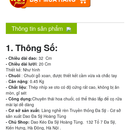
Thông tin sản phẩm
1. Thông Số:
-
Chiều dài dao:
32 Cm
-
Chiều dài lưỡi
: 20 Cm
Thiết kế: Như hình
- Chuôi
: Chuôi gỗ xoan, được thiết kết cầm vừa và chắc tay
-
Cân nặng
: 0.45 Kg
- Chất liệu
: Thép nhíp xe oto có độ cứng rất cao, không bị ăn
mòn, gỉ sét
- Công dụng:
Chuyên thái hoa chuối, có thể tháo lắp để cọ rửa
mài lại dễ dàng
- Cơ sở sản xuất:
Làng nghề rèn Truyền thống Đa Sỹ - Cơ sở
sản xuất Dao Đa Sỹ Hoàng Tùng
- Chủ Shop:
Dao Kéo Đa Sỹ Hoàng Tùng. 132 Tổ 7 Đa Sỹ,
Kiến Hưng, Hà Đông, Hà Nội .