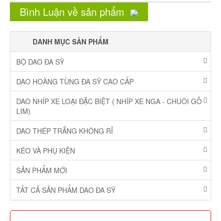
Bình Luận về sản phẩm
DANH MỤC SẢN PHẨM
BỘ DAO ĐA SỸ
DAO HOÀNG TÙNG ĐA SỸ CAO CẤP
DAO NHÍP XE LOẠI ĐẶC BIỆT ( NHÍP XE NGA - CHUÔI GỖ
LIM)
DAO THÉP TRẮNG KHÔNG RỈ
KÉO VÀ PHỤ KIỆN
SẢN PHẨM MỚI
TẤT CẢ SẢN PHẨM DAO ĐA SỸ