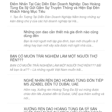
Điểm Nhấn Tại Các Diễn Đàn Doanh Nghiệp: Dao Hoàng
Tùng Đa Sỹ Gửi Gắm Sự Truyền Thống và Hiện Đại Đến
Khách Hàng Mục Tiêu
1. Tạo Ấn Tượng Tại Diễn Đàn Doanh Nghiệp Nằm trong những sự
kiện đáng chú ý của các hội doanh nghiệp tại Hà...
Những con dao cần thiết mà gia đình nào cũng
dùng đến
Bạn là một ngườ mới lập gia đình, bạn mới chuyển ra ở
riêng hay bạn mới xây sửa được một ngôi nhà của...
BẠN CÓ MUỐN TRẢI NGHIỆM LÀM MỘT NGƯỜI THỢ
RÈN???
BẠN CÓ MUỐN TRẢI NGHIỆM LÀM MỘT NGƯỜI THỢ RÈN??? Bất
kể bạn là ai?? – Là những người Việt Nam muốn trải...
NGHỆ NHÂN RÈN DAO HOÀNG TÙNG ĐÓN TIẾP
MS JIZABEL ĐẾN TỪ DUBAI, UAE
Hôm nay, Xưởng rèn Hoàng Tùng Đa Sỹ vui mừng được
chào đón Ms Jizabel đến từ Dubai, UAE qua thăm xưởng và
nói...
XƯỞNG RÈN DAO HOÀNG TÙNG ĐA SỸ SẢN