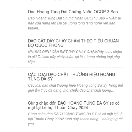
Dao Hoàng Tùng Đạt Chứng Nhận OCOP 3 Sao
Dao Hoàng Tùng Đạt Chứng Nhận OCOP 3 Sao – Niềm tự
hào của hàng rèn Đa Sỹ Trong lòng làng nghề rèn dao
truyền...
DAO CẮT DÂY CHÁY CHẬM THEO TIÊU CHUẨN
BỘ QUỐC PHÒNG
NHỮNG ĐIỀU CẦN BIẾT DÂY CHÁY CHẬMDây cháy chậm
là gì? Tại sao dây cháy chậm lại là 1 trong những loại phụ
kiện...
CÁC LOẠI DAO CHẶT THƯƠNG HIỆU HOÀNG
TÙNG ĐA SỸ
Các loại dao chặt thương hiệu Hoàng Tùng Đa Sỹ Trong thế
giới ẩm thực đa dạng, một chiếc dao chặt chất lượng...
Cùng chào đón DAO HOÀNG TÙNG ĐA SỸ sẽ có
mặt tại Lễ hội Thuần Chay 2024
Cùng chào đón DAO HOÀNG TÙNG ĐA SỸ sẽ có mặt tại Lễ
hội Thuần Chay 2024! Kính quý khách hàng – những người
yêu...