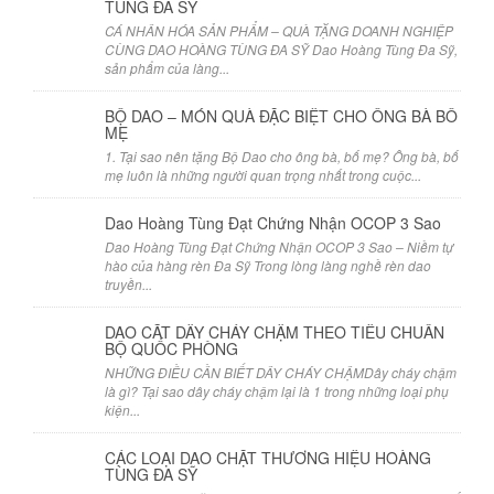
TÙNG ĐA SỸ
CÁ NHÂN HÓA SẢN PHẨM – QUÀ TẶNG DOANH NGHIỆP
CÙNG DAO HOÀNG TÙNG ĐA SỸ Dao Hoàng Tùng Đa Sỹ,
sản phẩm của làng...
BỘ DAO – MÓN QUÀ ĐẶC BIỆT CHO ÔNG BÀ BỐ
MẸ
1. Tại sao nên tặng Bộ Dao cho ông bà, bố mẹ? Ông bà, bố
mẹ luôn là những người quan trọng nhất trong cuộc...
Dao Hoàng Tùng Đạt Chứng Nhận OCOP 3 Sao
Dao Hoàng Tùng Đạt Chứng Nhận OCOP 3 Sao – Niềm tự
hào của hàng rèn Đa Sỹ Trong lòng làng nghề rèn dao
truyền...
DAO CẮT DÂY CHÁY CHẬM THEO TIÊU CHUẨN
BỘ QUỐC PHÒNG
NHỮNG ĐIỀU CẦN BIẾT DÂY CHÁY CHẬMDây cháy chậm
là gì? Tại sao dây cháy chậm lại là 1 trong những loại phụ
kiện...
CÁC LOẠI DAO CHẶT THƯƠNG HIỆU HOÀNG
TÙNG ĐA SỸ