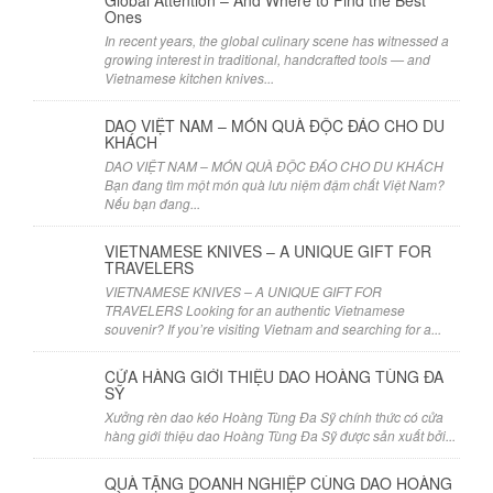
Global Attention – And Where to Find the Best
Ones
In recent years, the global culinary scene has witnessed a
growing interest in traditional, handcrafted tools — and
Vietnamese kitchen knives...
DAO VIỆT NAM – MÓN QUÀ ĐỘC ĐÁO CHO DU
KHÁCH
DAO VIỆT NAM – MÓN QUÀ ĐỘC ĐÁO CHO DU KHÁCH
Bạn đang tìm một món quà lưu niệm đậm chất Việt Nam?
Nếu bạn đang...
VIETNAMESE KNIVES – A UNIQUE GIFT FOR
TRAVELERS
VIETNAMESE KNIVES – A UNIQUE GIFT FOR
TRAVELERS Looking for an authentic Vietnamese
souvenir? If you’re visiting Vietnam and searching for a...
CỬA HÀNG GIỚI THIỆU DAO HOÀNG TÙNG ĐA
SỸ
Xưởng rèn dao kéo Hoàng Tùng Đa Sỹ chính thức có cửa
hàng giới thiệu dao Hoàng Tùng Đa Sỹ được sản xuất bởi...
QUÀ TẶNG DOANH NGHIỆP CÙNG DAO HOÀNG