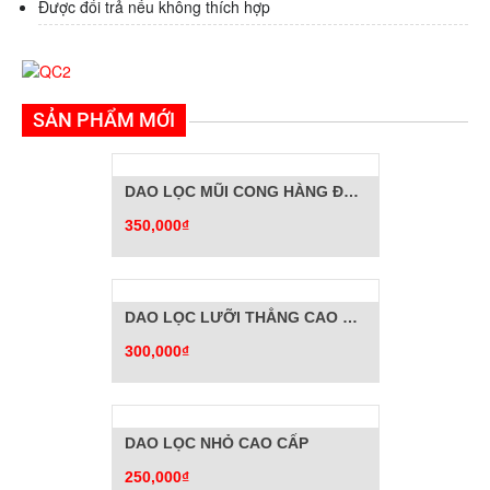
Được đổi trả nếu không thích hợp
SẢN PHẨM MỚI
DAO LỌC MŨI CONG HÀNG ĐẶC BIỆT
350,000₫
DAO LỌC LƯỠI THẲNG CAO CẤP
300,000₫
DAO LỌC NHỎ CAO CẤP
250,000₫