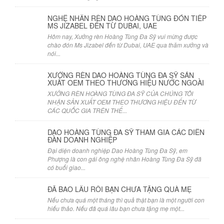
NGHỆ NHÂN RÈN DAO HOÀNG TÙNG ĐÓN TIẾP
MS JIZABEL ĐẾN TỪ DUBAI, UAE
Hôm nay, Xưởng rèn Hoàng Tùng Đa Sỹ vui mừng được
chào đón Ms Jizabel đến từ Dubai, UAE qua thăm xưởng và
nói...
XƯỞNG RÈN DAO HOÀNG TÙNG ĐA SỸ SẢN
XUẤT OEM THEO THƯƠNG HIỆU NƯỚC NGOÀI
XƯỞNG RÈN HOÀNG TÙNG ĐA SỸ CỦA CHÚNG TÔI
NHẬN SẢN XUẤT OEM THEO THƯƠNG HIỆU ĐẾN TỪ
CÁC QUỐC GIA TRÊN THẾ...
DAO HOÀNG TÙNG ĐA SỸ THAM GIA CÁC DIỄN
ĐÀN DOANH NGHIỆP
Đại diện doanh nghiệp Dao Hoàng Tùng Đa Sỹ, em
Phượng là con gái ông nghệ nhân Hoàng Tùng Đa Sỹ đã
có buổi giao...
ĐÃ BAO LÂU RỒI BẠN CHƯA TẶNG QUÀ MẸ
Nếu chưa quá một tháng thì quả thật bạn là một người con
hiếu thảo. Nếu đã quá lâu bạn chưa tặng mẹ một...