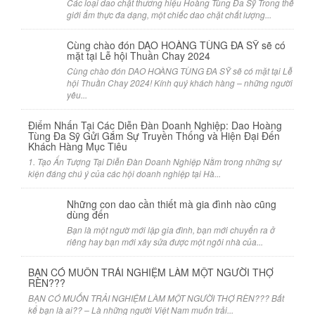
Các loại dao chặt thương hiệu Hoàng Tùng Đa Sỹ Trong thế
giới ẩm thực đa dạng, một chiếc dao chặt chất lượng...
Cùng chào đón DAO HOÀNG TÙNG ĐA SỸ sẽ có
mặt tại Lễ hội Thuần Chay 2024
Cùng chào đón DAO HOÀNG TÙNG ĐA SỸ sẽ có mặt tại Lễ
hội Thuần Chay 2024! Kính quý khách hàng – những người
yêu...
Điểm Nhấn Tại Các Diễn Đàn Doanh Nghiệp: Dao Hoàng
Tùng Đa Sỹ Gửi Gắm Sự Truyền Thống và Hiện Đại Đến
Khách Hàng Mục Tiêu
1. Tạo Ấn Tượng Tại Diễn Đàn Doanh Nghiệp Nằm trong những sự
kiện đáng chú ý của các hội doanh nghiệp tại Hà...
Những con dao cần thiết mà gia đình nào cũng
dùng đến
Bạn là một ngườ mới lập gia đình, bạn mới chuyển ra ở
riêng hay bạn mới xây sửa được một ngôi nhà của...
BẠN CÓ MUỐN TRẢI NGHIỆM LÀM MỘT NGƯỜI THỢ
RÈN???
BẠN CÓ MUỐN TRẢI NGHIỆM LÀM MỘT NGƯỜI THỢ RÈN??? Bất
kể bạn là ai?? – Là những người Việt Nam muốn trải...