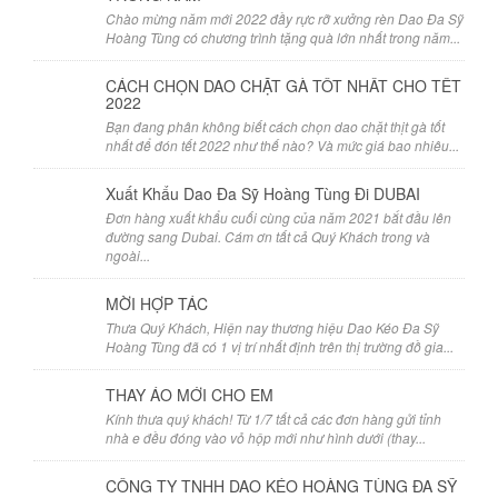
Chào mừng năm mới 2022 đầy rực rỡ xưởng rèn Dao Đa Sỹ
Hoàng Tùng có chương trình tặng quà lớn nhất trong năm...
CÁCH CHỌN DAO CHẶT GÀ TỐT NHẤT CHO TẾT
2022
Bạn đang phân không biết cách chọn dao chặt thịt gà tốt
nhất để đón tết 2022 như thế nào? Và mức giá bao nhiêu...
Xuất Khẩu Dao Đa Sỹ Hoàng Tùng Đi DUBAI
Đơn hàng xuất khẩu cuối cùng của năm 2021 bắt đầu lên
đường sang Dubai. Cám ơn tất cả Quý Khách trong và
ngoài...
MỜI HỢP TÁC
Thưa Quý Khách, Hiện nay thương hiệu Dao Kéo Đa Sỹ
Hoàng Tùng đã có 1 vị trí nhất định trên thị trường đồ gia...
THAY ÁO MỚI CHO EM
Kính thưa quý khách! Từ 1/7 tất cả các đơn hàng gửi tỉnh
nhà e đều đóng vào vỏ hộp mới như hình dưới (thay...
CÔNG TY TNHH DAO KÉO HOÀNG TÙNG ĐA SỸ