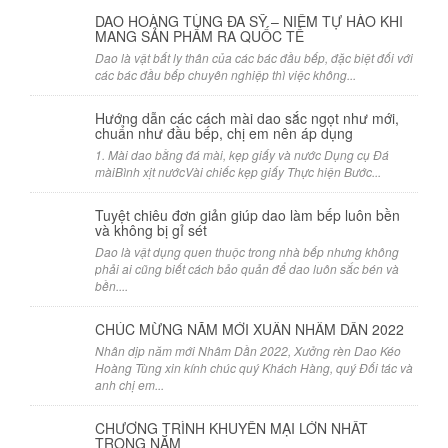
DAO HOÀNG TÙNG ĐA SỸ – NIỀM TỰ HÀO KHI
MANG SẢN PHẨM RA QUỐC TẾ
Dao là vật bất ly thân của các bác đầu bếp, đặc biệt đối với
các bác đầu bếp chuyên nghiệp thì việc không...
Hướng dẫn các cách mài dao sắc ngọt như mới,
chuẩn như đầu bếp, chị em nên áp dụng
1. Mài dao bằng đá mài, kẹp giấy và nước Dụng cụ Đá
màiBình xịt nướcVài chiếc kẹp giấy Thực hiện Bước...
Tuyệt chiêu đơn giản giúp dao làm bếp luôn bền
và không bị gỉ sét
Dao là vật dụng quen thuộc trong nhà bếp nhưng không
phải ai cũng biết cách bảo quản để dao luôn sắc bén và
bền....
CHÚC MỪNG NĂM MỚI XUÂN NHÂM DẦN 2022
Nhân dịp năm mới Nhâm Dần 2022, Xưởng rèn Dao Kéo
Hoàng Tùng xin kính chúc quý Khách Hàng, quý Đối tác và
anh chị em...
CHƯƠNG TRÌNH KHUYẾN MẠI LỚN NHẤT
TRONG NĂM