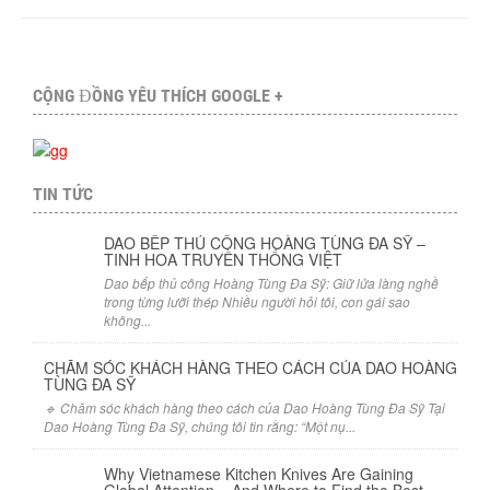
CỘNG ĐỒNG YÊU THÍCH GOOGLE +
TIN TỨC
DAO BẾP THỦ CÔNG HOÀNG TÙNG ĐA SỸ –
TINH HOA TRUYỀN THỐNG VIỆT
Dao bếp thủ công Hoàng Tùng Đa Sỹ: Giữ lửa làng nghề
trong từng lưỡi thép Nhiều người hỏi tôi, con gái sao
không...
CHĂM SÓC KHÁCH HÀNG THEO CÁCH CỦA DAO HOÀNG
TÙNG ĐA SỸ
🔹 Chăm sóc khách hàng theo cách của Dao Hoàng Tùng Đa Sỹ Tại
Dao Hoàng Tùng Đa Sỹ, chúng tôi tin rằng: “Một nụ...
Why Vietnamese Kitchen Knives Are Gaining