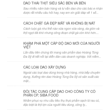
DAO THÁI THỊT SIÊU SẮC BÉN VÀ BỀN
Sau nhiều năm bán hàng và tư vấn dao cho các bác e nhận
được rất nhiều câu hỏi hay, nay em xin giải đáp về 1 số...
CÁCH CHẶT GÀ ĐẸP MẮT VÀ KHÔNG BỊ NÁT
Cách luộc gà như thế nào vừa ngon vừa vàng, da giòn và
thịt ngọt đã khó nhưng công đoạn chặt gà còn khó hơn....
KHÁM PHÁ MỘT CẤP ĐỘ DAO MỚI CỦA NGƯỜI
VIỆT
Lần đâu tiên chúng tôi mang sản phẩm dao Hoàng Tùng
Đa Sỹ đi kết nối tại diễn đàn các doanh nghiệp. Với niềm...
CÁC LOẠI DAO XÂY DỰNG
Ngoài các loại dao dùng trong nhà hàng, nhà bếp chuyên
dụng, Xưởng rèn dao Hoàng Tùng Đa Sỹ có sản xuất các
mặt...
ĐỐI TÁC CUNG CẤP DAO CHO CÔNG TY CỔ
PHẦN CP, SIBA FOOD
Nhằm phục vụ nhu cầu tiêu thụ thực phẩm sạch từ rau củ,
đặc biệt là thịt lợn của người tiêu dùng, công ty...