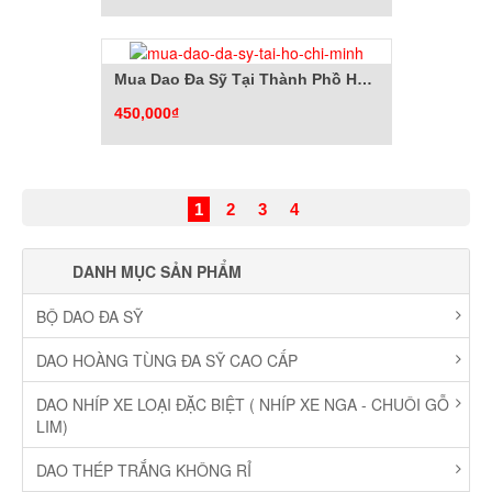
Mua Dao Đa Sỹ Tại Thành Phồ Hồ Chí Minh
450,000₫
1
2
3
4
DANH MỤC SẢN PHẨM
BỘ DAO ĐA SỸ
DAO HOÀNG TÙNG ĐA SỸ CAO CẤP
DAO NHÍP XE LOẠI ĐẶC BIỆT ( NHÍP XE NGA - CHUÔI GỖ
LIM)
DAO THÉP TRẮNG KHÔNG RỈ