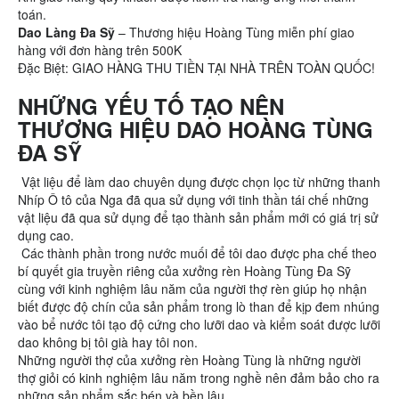
toán.
Dao Làng Đa Sỹ
– Thương hiệu Hoàng Tùng miễn phí giao
hàng với đơn hàng trên 500K
Đặc Biệt: GIAO HÀNG THU TIỀN TẠI NHÀ TRÊN TOÀN QUỐC!
NHỮNG YẾU TỐ TẠO NÊN
THƯƠNG HIỆU DAO HOÀNG TÙNG
ĐA SỸ
Vật liệu để làm dao chuyên dụng được chọn lọc từ những thanh
Nhíp Ô tô của Nga đã qua sử dụng với tinh thần tái chế những
vật liệu đã qua sử dụng để tạo thành sản phẩm mới có giá trị sử
dụng cao.
Các thành phần trong nước muối để tôi dao được pha chế theo
bí quyết gia truyền riêng của xưởng rèn Hoàng Tùng Đa Sỹ
cùng với kinh nghiệm lâu năm của người thợ rèn giúp họ nhận
biết được độ chín của sản phẩm trong lò than để kịp đem nhúng
vào bể nước tôi tạo độ cứng cho lưỡi dao và kiểm soát được lưỡi
dao không bị tôi già hay tôi non.
Những người thợ của xưởng rèn Hoàng Tùng là những người
thợ giỏi có kinh nghiệm lâu năm trong nghề nên đảm bảo cho ra
những sản phẩm sắc bén và bền lâu