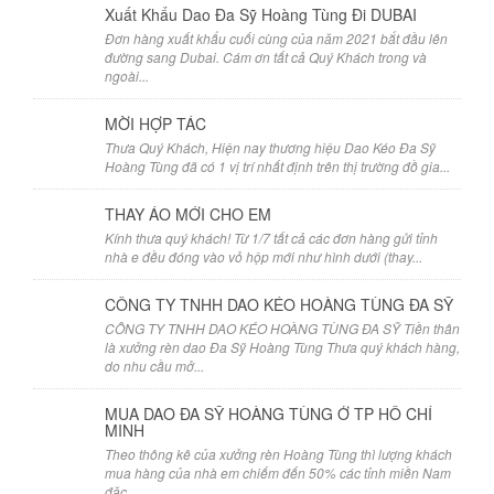
Xuất Khẩu Dao Đa Sỹ Hoàng Tùng Đi DUBAI
Đơn hàng xuất khẩu cuối cùng của năm 2021 bắt đầu lên
đường sang Dubai. Cám ơn tất cả Quý Khách trong và
ngoài...
MỜI HỢP TÁC
Thưa Quý Khách, Hiện nay thương hiệu Dao Kéo Đa Sỹ
Hoàng Tùng đã có 1 vị trí nhất định trên thị trường đồ gia...
THAY ÁO MỚI CHO EM
Kính thưa quý khách! Từ 1/7 tất cả các đơn hàng gửi tỉnh
nhà e đều đóng vào vỏ hộp mới như hình dưới (thay...
CÔNG TY TNHH DAO KÉO HOÀNG TÙNG ĐA SỸ
CÔNG TY TNHH DAO KÉO HOÀNG TÙNG ĐA SỸ Tiền thân
là xưởng rèn dao Đa Sỹ Hoàng Tùng Thưa quý khách hàng,
do nhu cầu mở...
MUA DAO ĐA SỸ HOÀNG TÙNG Ở TP HỒ CHÍ
MINH
Theo thông kê của xưởng rèn Hoàng Tùng thì lượng khách
mua hàng của nhà em chiếm đến 50% các tỉnh miền Nam
đặc...