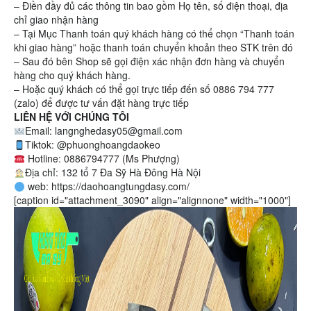
– Điền đầy đủ các thông tin bao gồm Họ tên, số điện thoại, địa
chỉ giao nhận hàng
– Tại Mục Thanh toán quý khách hàng có thể chọn “Thanh toán
khi giao hàng” hoặc thanh toán chuyển khoản theo STK trên đó
– Sau đó bên Shop sẽ gọi điện xác nhận đơn hàng và chuyển
hàng cho quý khách hàng.
– Hoặc quý khách có thể gọi trực tiếp đến số 0886 794 777
(zalo) để được tư vấn đặt hàng trực tiếp
LIÊN HỆ VỚI CHÚNG TÔI
Email: langnghedasy05@gmail.com
Tiktok: @phuonghoangdaokeo
Hotline: 0886794777 (Ms Phượng)
Địa chỉ: 132 tổ 7 Đa Sỹ Hà Đông Hà Nội
web: https://daohoangtungdasy.com/
[caption id="attachment_3090" align="alignnone" width="1000"]