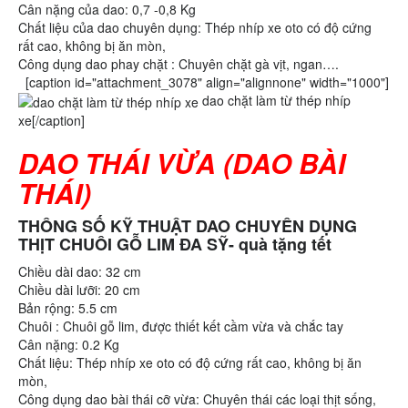
Cân nặng của dao: 0,7 -0,8 Kg
Chất liệu của dao chuyên dụng: Thép nhíp xe oto có độ cứng
rất cao, không bị ăn mòn,
Công dụng dao phay chặt : Chuyên chặt gà vịt, ngan….
[caption id="attachment_3078" align="alignnone" width="1000"]
dao chặt làm từ thép nhíp
xe[/caption]
DAO THÁI VỪA (DAO BÀI
THÁI)
THÔNG SỐ KỸ THUẬT DAO CHUYÊN DỤNG
THỊT CHUÔI GỖ LIM ĐA SỸ- quà tặng tết
Chiều dài dao: 32 cm
Chiều dài lưỡi: 20 cm
Bản rộng: 5.5 cm
Chuôi : Chuôi gỗ lim, được thiết kết cầm vừa và chắc tay
Cân nặng: 0.2 Kg
Chất liệu: Thép nhíp xe oto có độ cứng rất cao, không bị ăn
mòn,
Công dụng dao bài thái cỡ vừa: Chuyên thái các loại thịt sống,