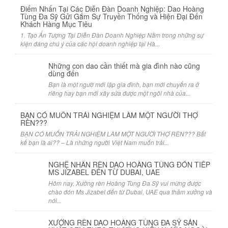
Điểm Nhấn Tại Các Diễn Đàn Doanh Nghiệp: Dao Hoàng
Tùng Đa Sỹ Gửi Gắm Sự Truyền Thống và Hiện Đại Đến
Khách Hàng Mục Tiêu
1. Tạo Ấn Tượng Tại Diễn Đàn Doanh Nghiệp Nằm trong những sự
kiện đáng chú ý của các hội doanh nghiệp tại Hà...
Những con dao cần thiết mà gia đình nào cũng
dùng đến
Bạn là một ngườ mới lập gia đình, bạn mới chuyển ra ở
riêng hay bạn mới xây sửa được một ngôi nhà của...
BẠN CÓ MUỐN TRẢI NGHIỆM LÀM MỘT NGƯỜI THỢ
RÈN???
BẠN CÓ MUỐN TRẢI NGHIỆM LÀM MỘT NGƯỜI THỢ RÈN??? Bất
kể bạn là ai?? – Là những người Việt Nam muốn trải...
NGHỆ NHÂN RÈN DAO HOÀNG TÙNG ĐÓN TIẾP
MS JIZABEL ĐẾN TỪ DUBAI, UAE
Hôm nay, Xưởng rèn Hoàng Tùng Đa Sỹ vui mừng được
chào đón Ms Jizabel đến từ Dubai, UAE qua thăm xưởng và
nói...
XƯỞNG RÈN DAO HOÀNG TÙNG ĐA SỸ SẢN