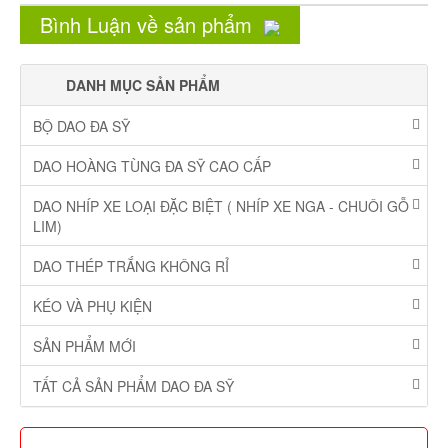
Bình Luận về sản phẩm
DANH MỤC SẢN PHẨM
BỘ DAO ĐA SỸ
DAO HOÀNG TÙNG ĐA SỸ CAO CẤP
DAO NHÍP XE LOẠI ĐẶC BIỆT ( NHÍP XE NGA - CHUÔI GỖ
LIM)
DAO THÉP TRẮNG KHÔNG RỈ
KÉO VÀ PHỤ KIỆN
SẢN PHẨM MỚI
TẤT CẢ SẢN PHẨM DAO ĐA SỸ