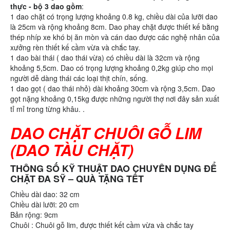
thực - bộ 3 dao gồm
:
1 dao chặt có trọng lượng khoảng 0.8 kg, chiều dài của lưỡi dao
là 25cm và rộng khoảng 8cm. Dao phay chặt được thiết kế bằng
thép nhíp xe khó bị ăn mòn và cán dao được các nghệ nhân của
xưởng rèn thiết kế cầm vừa và chắc tay.
1 dao bài thái ( dao thái vừa) có chiều dài là 32cm và rộng
khoảng 5,5cm. Dao có trọng lượng khoảng 0,2kg giúp cho mọi
người dễ dàng thái các loại thịt chín, sống.
1 dao gọt ( dao thái nhỏ) dài khoảng 30cm và rộng 3,5cm. Dao
gọt nặng khoảng 0,15kg được những người thợ nơi đây sản xuất
tỉ mỉ trong từng khâu. .
DAO CHẶT CHUÔI GỖ LIM
(DAO TÀU CHẶT)
THÔNG SỐ KỸ THUẬT DAO CHUYÊN DỤNG ĐỂ
CHẶT ĐA SỸ – QUÀ TẶNG TẾT
Chiều dài dao: 32 cm
Chiều dài lưỡi: 20 cm
Bản rộng: 9cm
Chuôi : Chuôi gỗ lim, được thiết kết cầm vừa và chắc tay