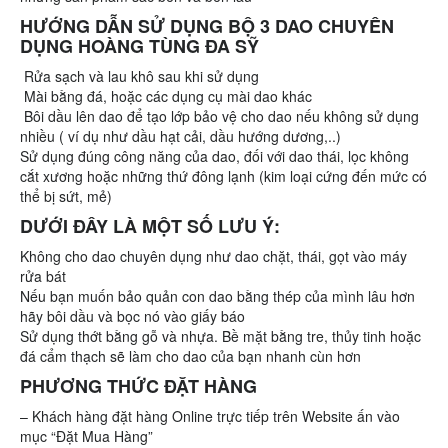
HƯỚNG DẪN SỬ DỤNG BỘ 3 DAO CHUYÊN
DỤNG HOÀNG TÙNG ĐA SỸ
Rửa sạch và lau khô sau khi sử dụng
Mài bằng đá, hoặc các dụng cụ mài dao khác
Bôi dầu lên dao để tạo lớp bảo vệ cho dao nếu không sử dụng
nhiều ( ví dụ như dầu hạt cải, dầu hướng dương,..)
Sử dụng đúng công năng của dao, đối với dao thái, lọc không
cắt xương hoặc những thứ đông lạnh (kim loại cứng đến mức có
thể bị sứt, mẻ)
DƯỚI ĐÂY LÀ MỘT SỐ LƯU
Ý:
Không cho dao chuyên dụng như dao chặt, thái, gọt vào máy
rửa bát
Nếu bạn muốn bảo quản con dao bằng thép của mình lâu hơn
hãy bôi dầu và bọc nó vào giấy báo
Sử dụng thớt bằng gỗ và nhựa. Bề mặt bằng tre, thủy tinh hoặc
đá cẩm thạch sẽ làm cho dao của bạn nhanh cùn hơn
PHƯƠNG THỨC ĐẶT HÀNG
– Khách hàng đặt hàng Online trực tiếp trên Website ấn vào
mục “Đặt Mua Hàng”