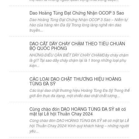
Dao Hoàng Tùng Đạt Chứng Nhận OCOP 3 Sao
Dao Hoàng Tùng Đạt Chứng Nhận OCOP 3 Sao – Niềm tự
hào của hàng rèn Đa Sỹ Trong lòng làng nghề rèn dao
truyền...
DAO CẮT DÂY CHÁY CHẬM THEO TIÊU CHUẨN
BỘ QUỐC PHÒNG
NHỮNG ĐIỀU CẦN BIẾT DÂY CHÁY CHẬMDây cháy chậm
là gì? Tại sao dây cháy chậm lại là 1 trong những loại phụ
kiện...
CÁC LOẠI DAO CHẶT THƯƠNG HIỆU HOÀNG
TÙNG ĐA SỸ
Các loại dao chặt thương hiệu Hoàng Tùng Đa Sỹ Trong thế
giới ẩm thực đa dạng, một chiếc dao chặt chất lượng...
Cùng chào đón DAO HOÀNG TÙNG ĐA SỸ sẽ có
mặt tại Lễ hội Thuần Chay 2024
Cùng chào đón DAO HOÀNG TÙNG ĐA SỸ sẽ có mặt tại Lễ
hội Thuần Chay 2024! Kính quý khách hàng – những người
yêu...