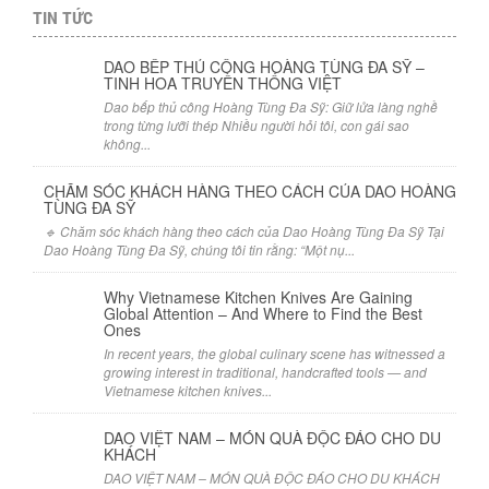
TIN TỨC
DAO BẾP THỦ CÔNG HOÀNG TÙNG ĐA SỸ –
TINH HOA TRUYỀN THỐNG VIỆT
Dao bếp thủ công Hoàng Tùng Đa Sỹ: Giữ lửa làng nghề
trong từng lưỡi thép Nhiều người hỏi tôi, con gái sao
không...
CHĂM SÓC KHÁCH HÀNG THEO CÁCH CỦA DAO HOÀNG
TÙNG ĐA SỸ
🔹 Chăm sóc khách hàng theo cách của Dao Hoàng Tùng Đa Sỹ Tại
Dao Hoàng Tùng Đa Sỹ, chúng tôi tin rằng: “Một nụ...
Why Vietnamese Kitchen Knives Are Gaining
Global Attention – And Where to Find the Best
Ones
In recent years, the global culinary scene has witnessed a
growing interest in traditional, handcrafted tools — and
Vietnamese kitchen knives...
DAO VIỆT NAM – MÓN QUÀ ĐỘC ĐÁO CHO DU
KHÁCH
DAO VIỆT NAM – MÓN QUÀ ĐỘC ĐÁO CHO DU KHÁCH