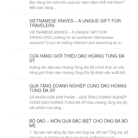
Bạn đang tìm một món quà lưu niệm đậm chất Việt Nam?
Nếu bạn đang...
VIETNAMESE KNIVES – A UNIQUE GIFT FOR
TRAVELERS
VIETNAMESE KNIVES – A UNIQUE GIFT FOR
TRAVELERS Looking for an authentic Vietnamese
souvenir? If you’re visiting Vietnam and searching for a...
CỬA HÀNG GIỚI THIỆU DAO HOÀNG TÙNG ĐA
SỸ
Xưởng rèn dao kéo Hoàng Tùng Đa Sỹ chính thức có cửa
hàng giới thiệu dao Hoàng Tùng Đa Sỹ được sản xuất bởi...
QUÀ TẶNG DOANH NGHIỆP CÙNG DAO HOÀNG
TÙNG ĐA SỸ
CÁ NHÂN HÓA SẢN PHẨM – QUÀ TẶNG DOANH NGHIỆP
CÙNG DAO HOÀNG TÙNG ĐA SỸ Dao Hoàng Tùng Đa Sỹ,
sản phẩm của làng...
BỘ DAO – MÓN QUÀ ĐẶC BIỆT CHO ÔNG BÀ BỐ
MẸ
1. Tại sao nên tặng Bộ Dao cho ông bà, bố mẹ? Ông bà, bố
mẹ luôn là những người quan trọng nhất trong cuộc...