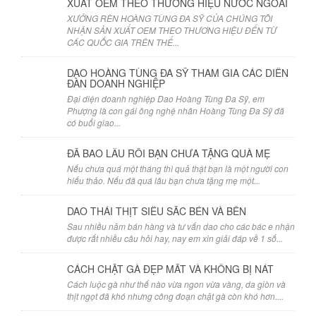
XUẤT OEM THEO THƯƠNG HIỆU NƯỚC NGOÀI
XƯỞNG RÈN HOÀNG TÙNG ĐA SỸ CỦA CHÚNG TÔI
NHẬN SẢN XUẤT OEM THEO THƯƠNG HIỆU ĐẾN TỪ
CÁC QUỐC GIA TRÊN THẾ...
DAO HOÀNG TÙNG ĐA SỸ THAM GIA CÁC DIỄN
ĐÀN DOANH NGHIỆP
Đại diện doanh nghiệp Dao Hoàng Tùng Đa Sỹ, em
Phượng là con gái ông nghệ nhân Hoàng Tùng Đa Sỹ đã
có buổi giao...
ĐÃ BAO LÂU RỒI BẠN CHƯA TẶNG QUÀ MẸ
Nếu chưa quá một tháng thì quả thật bạn là một người con
hiếu thảo. Nếu đã quá lâu bạn chưa tặng mẹ một...
DAO THÁI THỊT SIÊU SẮC BÉN VÀ BỀN
Sau nhiều năm bán hàng và tư vấn dao cho các bác e nhận
được rất nhiều câu hỏi hay, nay em xin giải đáp về 1 số...
CÁCH CHẶT GÀ ĐẸP MẮT VÀ KHÔNG BỊ NÁT
Cách luộc gà như thế nào vừa ngon vừa vàng, da giòn và
thịt ngọt đã khó nhưng công đoạn chặt gà còn khó hơn....