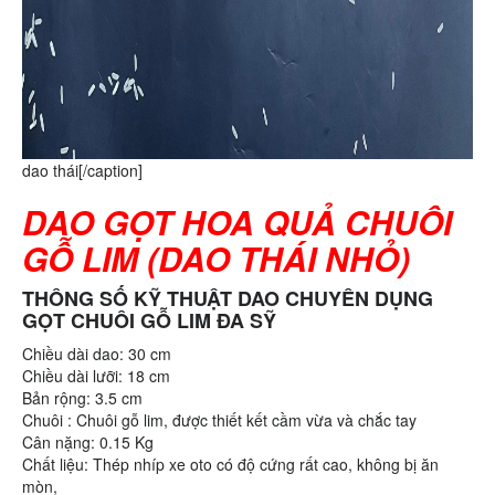
dao thái[/caption]
DAO GỌT HOA QUẢ CHUÔI
GỖ LIM (DAO THÁI NHỎ)
THÔNG SỐ KỸ THUẬT DAO CHUYÊN DỤNG
GỌT CHUÔI GỖ LIM ĐA SỸ
Chiều dài dao: 30 cm
Chiều dài lưỡi: 18 cm
Bản rộng: 3.5 cm
Chuôi : Chuôi gỗ lim, được thiết kết cầm vừa và chắc tay
Cân nặng: 0.15 Kg
Chất liệu: Thép nhíp xe oto có độ cứng rất cao, không bị ăn
mòn,