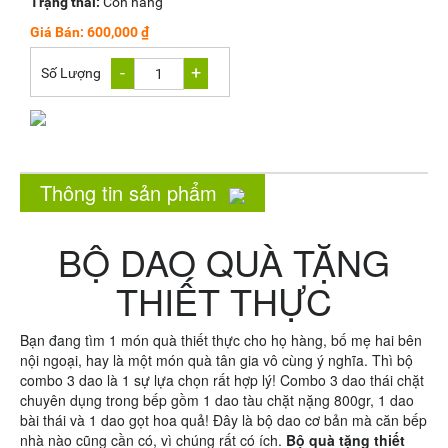
Trạng thái:
Còn hàng
Giá Bán: 600,000 ₫
-
+
Số Lượng
1
Thông tin sản phẩm
BỘ DAO QUÀ TẶNG
THIẾT THỰC
Bạn đang tìm 1 món quà thiết thực cho họ hàng, bố mẹ hai bên
nội ngoại, hay là một món quà tân gia vô cùng ý nghĩa. Thì bộ
combo 3 dao là 1 sự lựa chọn rất hợp lý! Combo 3 dao thái chặt
chuyên dụng trong bếp gồm 1 dao tàu chặt nặng 800gr, 1 dao
bài thái và 1 dao gọt hoa quả! Đây là bộ dao cơ bản mà căn bếp
nhà nào cũng cần có, vì chúng rất có ích.
Bộ quà tặng thiết