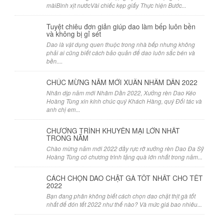
màiBình xịt nướcVài chiếc kẹp giấy Thực hiện Bước...
Tuyệt chiêu đơn giản giúp dao làm bếp luôn bền
và không bị gỉ sét
Dao là vật dụng quen thuộc trong nhà bếp nhưng không
phải ai cũng biết cách bảo quản để dao luôn sắc bén và
bền....
CHÚC MỪNG NĂM MỚI XUÂN NHÂM DẦN 2022
Nhân dịp năm mới Nhâm Dần 2022, Xưởng rèn Dao Kéo
Hoàng Tùng xin kính chúc quý Khách Hàng, quý Đối tác và
anh chị em...
CHƯƠNG TRÌNH KHUYẾN MẠI LỚN NHẤT
TRONG NĂM
Chào mừng năm mới 2022 đầy rực rỡ xưởng rèn Dao Đa Sỹ
Hoàng Tùng có chương trình tặng quà lớn nhất trong năm...
CÁCH CHỌN DAO CHẶT GÀ TỐT NHẤT CHO TẾT
2022
Bạn đang phân không biết cách chọn dao chặt thịt gà tốt
nhất để đón tết 2022 như thế nào? Và mức giá bao nhiêu...