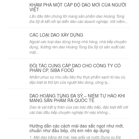
KHÁM PHÁ MỘT CẤP ĐỘ DAO MỚI CỦA NGƯỜI
VIỆT
Lần đâu tiên chúng tôi mang sản phẩm dao Hoàng Tùng
Đa Sỹ đi kết nối tại diễn đàn các doanh nghiệp. Với niềm...
CÁC LOẠI DAO XÂY DỰNG
Ngoài các loại dao dùng trong nhà hàng, nhà bếp chuyên
dụng, Xưởng rèn dao Hoàng Tùng Đa Sỹ có sản xuất các
mặt...
ĐỐI TÁC CUNG CẤP DAO CHO CÔNG TY CỔ
PHẦN CP, SIBA FOOD
Nhằm phục vụ nhu cầu tiêu thụ thực phẩm sạch từ rau củ,
đặc biệt là thịt lợn của người tiêu dùng, công ty...
DAO HOÀNG TÙNG ĐA SỸ – NIỀM TỰ HÀO KHI
MANG SẢN PHẨM RA QUỐC TẾ
Dao là vật bất ly thân của các bác đầu bếp, đặc biệt đối với
các bác đầu bếp chuyên nghiệp thì việc không...
Hướng dẫn các cách mài dao sắc ngọt như mới,
chuẩn như đầu bếp, chị em nên áp dụng
1. Mài dao bằng đá mài, kẹp giấy và nước Dụng cụ Đá