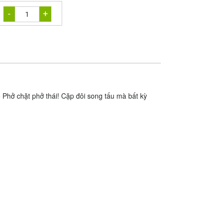
-
+
1
Phở chặt phở thái! Cặp đôi song tấu mà bất kỳ