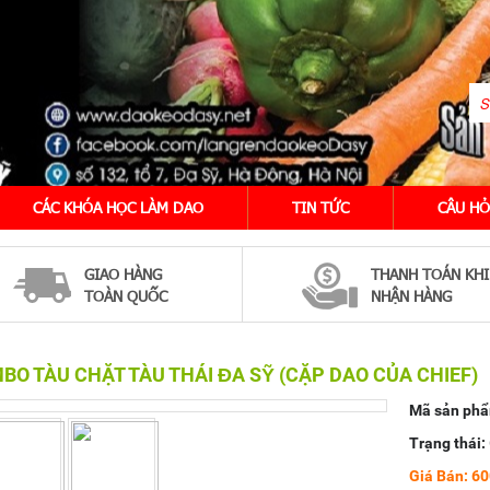
CÁC KHÓA HỌC LÀM DAO
TIN TỨC
CÂU HỎ
GIAO HÀNG
THANH TOÁN KHI
TOÀN QUỐC
NHẬN HÀNG
BO TÀU CHẶT TÀU THÁI ĐA SỸ (CẶP DAO CỦA CHIEF)
Mã sản ph
Trạng thái:
Giá Bán: 60