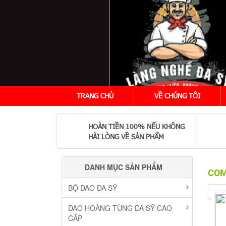
TRANG CHỦ
VỀ CHÚNG TÔI
HOÀN TIỀN 100% NẾU KHÔNG
HÀI LÒNG VỀ SẢN PHẨM
DANH MỤC SẢN PHẨM
COM
BỘ DAO ĐA SỸ
DAO HOÀNG TÙNG ĐA SỸ CAO
CẤP