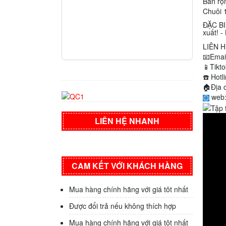
Bản rộ
Chuôi 
ĐẶC BI
xuất!
LIÊN 
📧
Emai
📱
Tikt
☎️
Hotl
🏠
Địa 
web
LIÊN HỆ NHANH
CAM KẾT VỚI KHÁCH HÀNG
Mua hàng chính hãng với giá tôt nhất
Được đổi trả nếu không thích hợp
Mua hàng chính hãng với giá tôt nhất