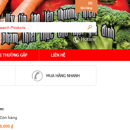
(
0
)
Giỏ Hàng
Hotline:
I THƯỜNG GẶP
LIÊN HỆ
MUA HÀNG NHANH
ẩm:
Còn hàng
0,000 ₫