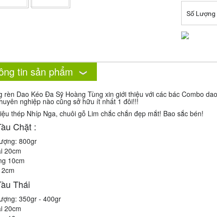
Số Lượng
ông tin sản phẩm
g rèn Dao Kéo Đa Sỹ Hoàng Tùng xin giới thiệu với các bác Combo dao 
huyên nghiệp nào cũng sở hữu ít nhất 1 đôi!!!
liệu thép Nhíp Nga, chuôi gỗ Lim chắc chắn đẹp mắt! Bao sắc bén!
àu Chặt :
lượng: 800gr
ài 20cm
ng 10cm
12cm
àu Thái
lượng: 350gr - 400gr
ài 20cm