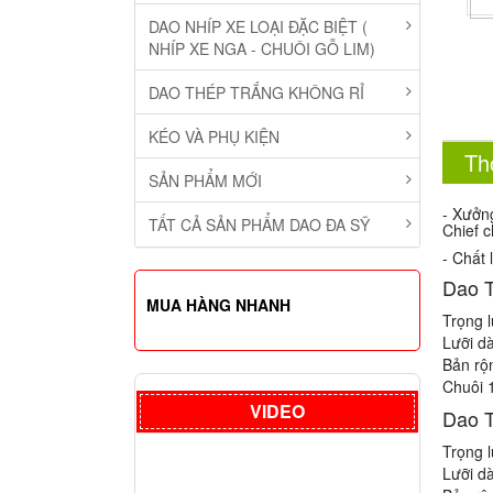
DAO NHÍP XE LOẠI ĐẶC BIỆT (
NHÍP XE NGA - CHUÔI GỖ LIM)
DAO THÉP TRẮNG KHÔNG RỈ
KÉO VÀ PHỤ KIỆN
Th
SẢN PHẨM MỚI
- Xưởn
TẤT CẢ SẢN PHẨM DAO ĐA SỸ
Chief c
- Chất 
Dao T
MUA HÀNG NHANH
Trọng 
Lưỡi d
Bản rộ
Chuôi 
VIDEO
Dao T
Trọng 
Lưỡi d