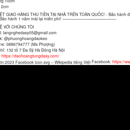
ng 10cm
12cm
ỆT GIAO HÀNG THU TIỀN TẠI NHÀ TRÊN TOÀN QUỐC! - Bảo hành đổi m
 - Bảo hành 1 năm mài lại miễn phí! —————————————-
HỆ VỚI CHÚNG TÔI
l: langnghedasy05@gmail.com
ok: @phuonghoangdaokeo
ine: 0886794777 (Ms Phượng)
chỉ: 132 tổ 7 Đa Sỹ Hà Đông Hà Nội
:
https://daohoangtungdasy.com/
Facebook:
https://