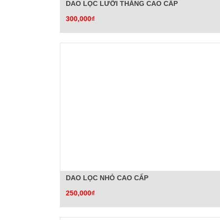
DAO LỌC LƯỠI THẲNG CAO CẤP
300,000₫
DAO LỌC NHỎ CAO CẤP
250,000₫