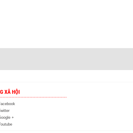
G XÃ HỘI
Facebook
witter
Google +
Youtube