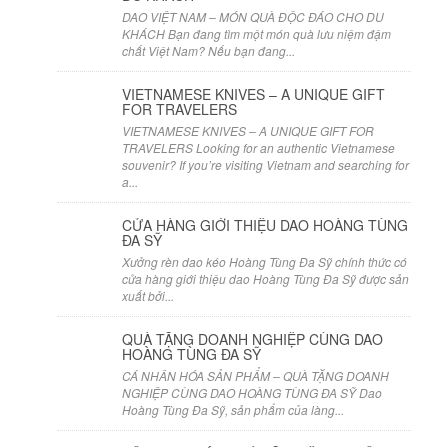
DAO VIỆT NAM – MÓN QUÀ ĐỘC ĐÁO CHO DU
KHÁCH Bạn đang tìm một món quà lưu niệm đậm
chất Việt Nam? Nếu bạn đang...
VIETNAMESE KNIVES – A UNIQUE GIFT
FOR TRAVELERS
VIETNAMESE KNIVES – A UNIQUE GIFT FOR
TRAVELERS Looking for an authentic Vietnamese
souvenir? If you’re visiting Vietnam and searching for
a...
CỬA HÀNG GIỚI THIỆU DAO HOÀNG TÙNG
ĐA SỸ
Xưởng rèn dao kéo Hoàng Tùng Đa Sỹ chính thức có
cửa hàng giới thiệu dao Hoàng Tùng Đa Sỹ được sản
xuất bởi...
QUÀ TẶNG DOANH NGHIỆP CÙNG DAO
HOÀNG TÙNG ĐA SỸ
CÁ NHÂN HÓA SẢN PHẨM – QUÀ TẶNG DOANH
NGHIỆP CÙNG DAO HOÀNG TÙNG ĐA SỸ Dao
Hoàng Tùng Đa Sỹ, sản phẩm của làng...