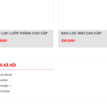
 LỌC LƯỠI THẲNG CAO CẤP
DAO LỌC NHỎ CAO CẤP
,000₫
250,000₫
G XÃ HỘI
Facebook
witter
Google +
Youtube