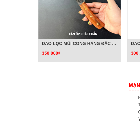
DAO LỌC MŨI CONG HÀNG ĐẶC BIỆT
DAO
350,000₫
300
MẠN
T