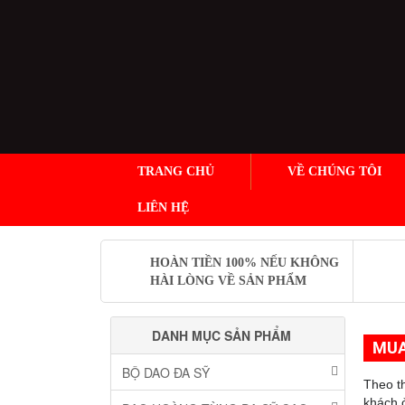
TRANG CHỦ
VỀ CHÚNG TÔI
LIÊN HỆ
HOÀN TIỀN 100% NẾU KHÔNG
HÀI LÒNG VỀ SẢN PHẨM
DANH MỤC SẢN PHẨM
MUA
BỘ DAO ĐA SỸ
Theo t
khách 