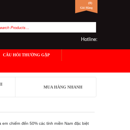
(
0
)
Giỏ Hàng
Hotline:
CÂU HỎI THƯỜNG GẶP
I
MUA HÀNG NHANH
 em chiếm đến 50% các tỉnh miền Nam đặc biệt