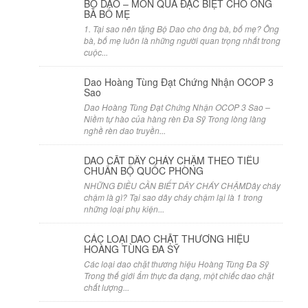
BỘ DAO – MÓN QUÀ ĐẶC BIỆT CHO ÔNG
BÀ BỐ MẸ
1. Tại sao nên tặng Bộ Dao cho ông bà, bố mẹ? Ông
bà, bố mẹ luôn là những người quan trọng nhất trong
cuộc...
Dao Hoàng Tùng Đạt Chứng Nhận OCOP 3
Sao
Dao Hoàng Tùng Đạt Chứng Nhận OCOP 3 Sao –
Niềm tự hào của hàng rèn Đa Sỹ Trong lòng làng
nghề rèn dao truyền...
DAO CẮT DÂY CHÁY CHẬM THEO TIÊU
CHUẨN BỘ QUỐC PHÒNG
NHỮNG ĐIỀU CẦN BIẾT DÂY CHÁY CHẬMDây cháy
chậm là gì? Tại sao dây cháy chậm lại là 1 trong
những loại phụ kiện...
CÁC LOẠI DAO CHẶT THƯƠNG HIỆU
HOÀNG TÙNG ĐA SỸ
Các loại dao chặt thương hiệu Hoàng Tùng Đa Sỹ
Trong thế giới ẩm thực đa dạng, một chiếc dao chặt
chất lượng...