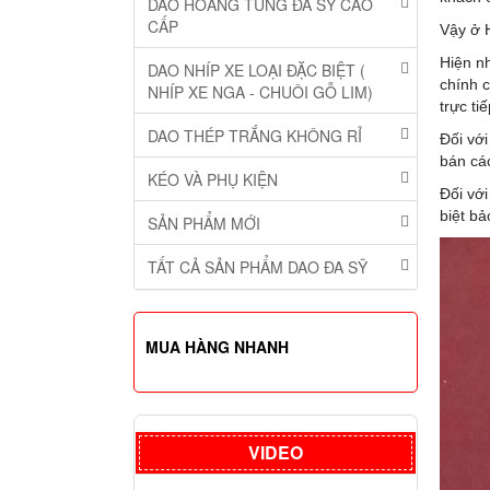
DAO HOÀNG TÙNG ĐA SỸ CAO
CẤP
Vậy ở 
Hiện n
DAO NHÍP XE LOẠI ĐẶC BIỆT (
chính 
NHÍP XE NGA - CHUÔI GỖ LIM)
trực ti
DAO THÉP TRẮNG KHÔNG RỈ
Đối với
bán cá
KÉO VÀ PHỤ KIỆN
Đối vớ
biệt bả
SẢN PHẨM MỚI
TẤT CẢ SẢN PHẨM DAO ĐA SỸ
MUA HÀNG NHANH
VIDEO