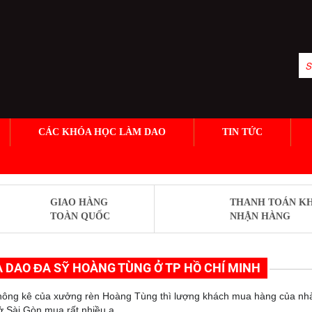
CÁC KHÓA HỌC LÀM DAO
TIN TỨC
GIAO HÀNG
THANH TOÁN KH
TOÀN QUỐC
NHẬN HÀNG
 DAO ĐA SỸ HOÀNG TÙNG Ở TP HỒ CHÍ MINH
hông kê của xưởng rèn Hoàng Tùng thì lượng khách mua hàng của nhà
ở Sài Gòn mua rất nhiều ạ.