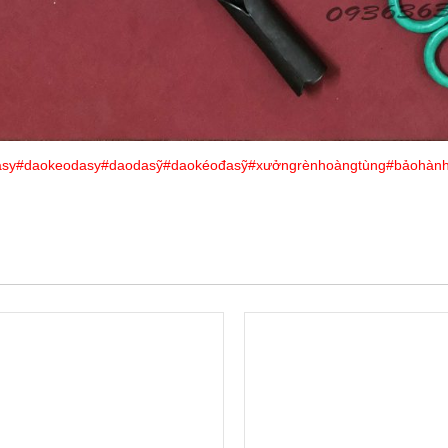
asy
#daokeodasy
#daodasỹ
#daokéođasỹ
#xưởngrènhoàngtùng
#bảohàn