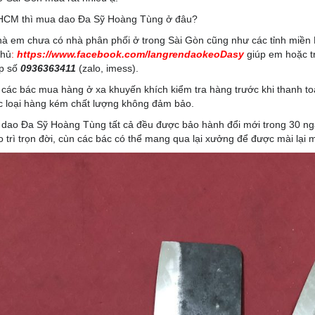
HCM thì mua dao Đa Sỹ Hoàng Tùng ở đâu?
hà em chưa có nhà phân phối ở trong Sài Gòn cũng như các tỉnh miền 
chủ
:
https://www.facebook.com/langrendaokeoDasy
giúp em hoặc t
ếp số
0936363411
(zalo, imess).
 các bác mua hàng ở xa khuyến khích kiểm tra hàng trước khi thanh to
c loại hàng kém chất lượng không đảm bảo.
i dao Đa Sỹ Hoàng Tùng tất cả đều được bảo hành đổi mới trong 30 ngà
o trì trọn đời, cùn các bác có thể mang qua lại xưởng để được mài lại m