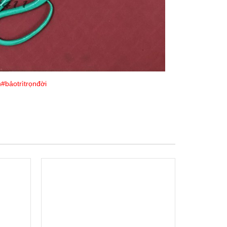
h
#bảotrìtrọnđời