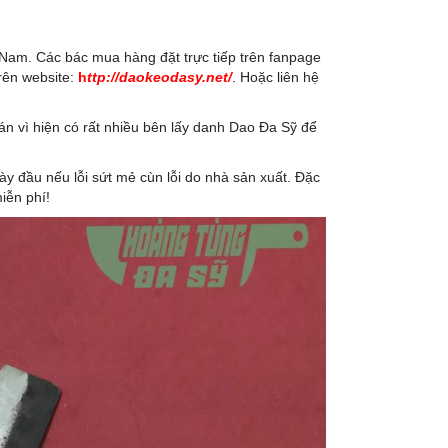
Nam. Các bác mua hàng đặt trực tiếp trên fanpage
rên website:
h
ttp://daokeodasy.net/
. Hoặc liên hệ
án vì hiện có rất nhiều bên lấy danh Dao Đa Sỹ để
y đầu nếu lỗi sứt mẻ cùn lỗi do nhà sản xuất. Đặc
iễn phí!