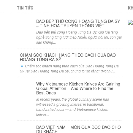
TIN TỨC
KH
DAO BẾP THỦ CÔNG HOÀNG TÙNG ĐA SỸ
– TINH HOA TRUYỀN THỐNG VIỆT
Dao bếp thủ công Hoàng Tùng Đa Sỹ: Giữ lửa làng
nghề trong từng lưỡi thép Nhiều người hỏi tôi, con gái
sao không...
CHĂM SÓC KHÁCH HÀNG THEO CÁCH CỦA DAO
HOÀNG TÙNG ĐA SỸ
Chăm sóc khách hàng theo cách của Dao Hoàng Tùng Đa
Sỹ Tại Dao Hoàng Tùng Đa Sỹ, chúng tôi tin rằng: “Một nụ...
Why Vietnamese Kitchen Knives Are Gaining
Global Attention – And Where to Find the
Best Ones
In recent years, the global culinary scene has
witnessed a growing interest in traditional,
handcrafted tools — and Vietnamese kitchen
knives...
DAO VIỆT NAM – MÓN QUÀ ĐỘC ĐÁO CHO
DU KHÁCH