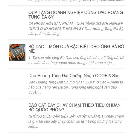
QUÀ TẶNG DOANH NGHIỆP CÙNG DAO HOÀNG
TÙNG ĐA SỸ
CÁ NHÂN HÓA SẢN PHẨM – QUÀ TẶNG DOANH NGHIỆP
CÙNG DAO HOÀNG TÙNG ĐA SỸ Dao Hoàng Tùng Đa Sỹ,
sản phẩm của làng...
BỘ DAO – MÓN QUÀ ĐẶC BIỆT CHO ÔNG BÀ BỐ
MẸ
1. Tại sao nên tặng Bộ Dao cho ông bà, bố mẹ? Ông bà, bố
mẹ luôn là những người quan trọng nhất trong cuộc...
Dao Hoàng Tùng Đạt Chứng Nhận OCOP 3 Sao
Dao Hoàng Tùng Đạt Chứng Nhận OCOP 3 Sao – Niềm tự
hào của hàng rèn Đa Sỹ Trong lòng làng nghề rèn dao
truyền...
DAO CẮT DÂY CHÁY CHẬM THEO TIÊU CHUẨN
BỘ QUỐC PHÒNG
NHỮNG ĐIỀU CẦN BIẾT DÂY CHÁY CHẬMDây cháy chậm
là gì? Tại sao dây cháy chậm lại là 1 trong những loại phụ
kiện...