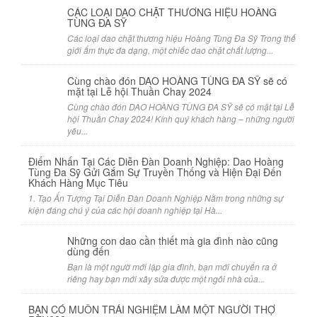
CÁC LOẠI DAO CHẶT THƯƠNG HIỆU HOÀNG
TÙNG ĐA SỸ
Các loại dao chặt thương hiệu Hoàng Tùng Đa Sỹ Trong thế
giới ẩm thực đa dạng, một chiếc dao chặt chất lượng...
Cùng chào đón DAO HOÀNG TÙNG ĐA SỸ sẽ có
mặt tại Lễ hội Thuần Chay 2024
Cùng chào đón DAO HOÀNG TÙNG ĐA SỸ sẽ có mặt tại Lễ
hội Thuần Chay 2024! Kính quý khách hàng – những người
yêu...
Điểm Nhấn Tại Các Diễn Đàn Doanh Nghiệp: Dao Hoàng
Tùng Đa Sỹ Gửi Gắm Sự Truyền Thống và Hiện Đại Đến
Khách Hàng Mục Tiêu
1. Tạo Ấn Tượng Tại Diễn Đàn Doanh Nghiệp Nằm trong những sự
kiện đáng chú ý của các hội doanh nghiệp tại Hà...
Những con dao cần thiết mà gia đình nào cũng
dùng đến
Bạn là một ngườ mới lập gia đình, bạn mới chuyển ra ở
riêng hay bạn mới xây sửa được một ngôi nhà của...
BẠN CÓ MUỐN TRẢI NGHIỆM LÀM MỘT NGƯỜI THỢ