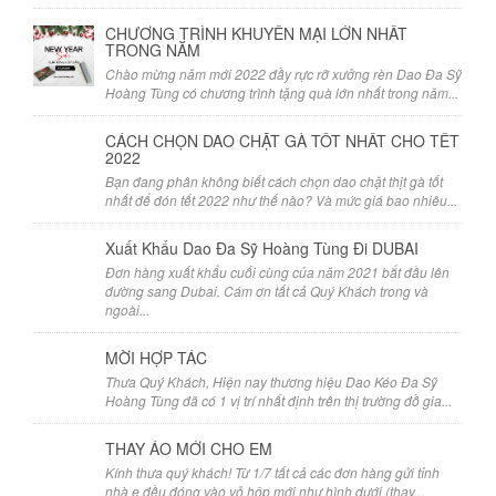
CHƯƠNG TRÌNH KHUYẾN MẠI LỚN NHẤT
TRONG NĂM
Chào mừng năm mới 2022 đầy rực rỡ xưởng rèn Dao Đa Sỹ
Hoàng Tùng có chương trình tặng quà lớn nhất trong năm...
CÁCH CHỌN DAO CHẶT GÀ TỐT NHẤT CHO TẾT
2022
Bạn đang phân không biết cách chọn dao chặt thịt gà tốt
nhất để đón tết 2022 như thế nào? Và mức giá bao nhiêu...
Xuất Khẩu Dao Đa Sỹ Hoàng Tùng Đi DUBAI
Đơn hàng xuất khẩu cuối cùng của năm 2021 bắt đầu lên
đường sang Dubai. Cám ơn tất cả Quý Khách trong và
ngoài...
MỜI HỢP TÁC
Thưa Quý Khách, Hiện nay thương hiệu Dao Kéo Đa Sỹ
Hoàng Tùng đã có 1 vị trí nhất định trên thị trường đồ gia...
THAY ÁO MỚI CHO EM
Kính thưa quý khách! Từ 1/7 tất cả các đơn hàng gửi tỉnh
nhà e đều đóng vào vỏ hộp mới như hình dưới (thay...