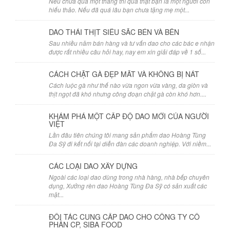
Nếu chưa quá một tháng thì quả thật bạn là một người con
hiếu thảo. Nếu đã quá lâu bạn chưa tặng mẹ một...
DAO THÁI THỊT SIÊU SẮC BÉN VÀ BỀN
Sau nhiều năm bán hàng và tư vấn dao cho các bác e nhận
được rất nhiều câu hỏi hay, nay em xin giải đáp về 1 số...
CÁCH CHẶT GÀ ĐẸP MẮT VÀ KHÔNG BỊ NÁT
Cách luộc gà như thế nào vừa ngon vừa vàng, da giòn và
thịt ngọt đã khó nhưng công đoạn chặt gà còn khó hơn....
KHÁM PHÁ MỘT CẤP ĐỘ DAO MỚI CỦA NGƯỜI
VIỆT
Lần đâu tiên chúng tôi mang sản phẩm dao Hoàng Tùng
Đa Sỹ đi kết nối tại diễn đàn các doanh nghiệp. Với niềm...
CÁC LOẠI DAO XÂY DỰNG
Ngoài các loại dao dùng trong nhà hàng, nhà bếp chuyên
dụng, Xưởng rèn dao Hoàng Tùng Đa Sỹ có sản xuất các
mặt...
ĐỐI TÁC CUNG CẤP DAO CHO CÔNG TY CỔ
PHẦN CP, SIBA FOOD