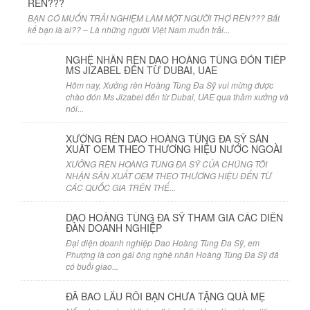
RÈN???
BẠN CÓ MUỐN TRẢI NGHIỆM LÀM MỘT NGƯỜI THỢ RÈN??? Bất
kể bạn là ai?? – Là những người Việt Nam muốn trải...
NGHỆ NHÂN RÈN DAO HOÀNG TÙNG ĐÓN TIẾP
MS JIZABEL ĐẾN TỪ DUBAI, UAE
Hôm nay, Xưởng rèn Hoàng Tùng Đa Sỹ vui mừng được
chào đón Ms Jizabel đến từ Dubai, UAE qua thăm xưởng và
nói...
XƯỞNG RÈN DAO HOÀNG TÙNG ĐA SỸ SẢN
XUẤT OEM THEO THƯƠNG HIỆU NƯỚC NGOÀI
XƯỞNG RÈN HOÀNG TÙNG ĐA SỸ CỦA CHÚNG TÔI
NHẬN SẢN XUẤT OEM THEO THƯƠNG HIỆU ĐẾN TỪ
CÁC QUỐC GIA TRÊN THẾ...
DAO HOÀNG TÙNG ĐA SỸ THAM GIA CÁC DIỄN
ĐÀN DOANH NGHIỆP
Đại diện doanh nghiệp Dao Hoàng Tùng Đa Sỹ, em
Phượng là con gái ông nghệ nhân Hoàng Tùng Đa Sỹ đã
có buổi giao...
ĐÃ BAO LÂU RỒI BẠN CHƯA TẶNG QUÀ MẸ