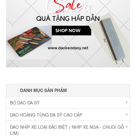
DANH MỤC SẢN PHẨM
BỘ DAO ĐA SỸ
DAO HOÀNG TÙNG ĐA SỸ CAO CẤP
DAO NHÍP XE LOẠI ĐẶC BIỆT ( NHÍP XE NGA - CHUÔI GỖ
LIM)