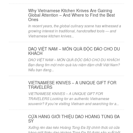
Why Vietnamese Kitchen Knives Are Gaining
Global Attention – And Where to Find the Best
Ones
In recent years, the global culinary scene has witnessed a
growing interest in traditional, handcrafted tools — and
Vietnamese kitchen knives...
DAO VIỆT NAM – MÓN QUÀ ĐỘC ĐÁO CHO DU
KHÁCH
DAO VIỆT NAM – MÓN QUÀ ĐỘC ĐÁO CHO DU KHÁCH
Bạn đang tìm một món quà lưu niệm đậm chất Việt Nam?
Nếu bạn đang...
VIETNAMESE KNIVES – A UNIQUE GIFT FOR
TRAVELERS
VIETNAMESE KNIVES – A UNIQUE GIFT FOR
TRAVELERS Looking for an authentic Vietnamese
souvenir? If you’re visiting Vietnam and searching for a...
CỬA HÀNG GIỚI THIỆU DAO HOÀNG TÙNG ĐA
SỸ
Xưởng rèn dao kéo Hoàng Tùng Đa Sỹ chính thức có cửa
hàng giới thiệu dao Hoàng Tùng Đa Sỹ được sản xuất bởi...