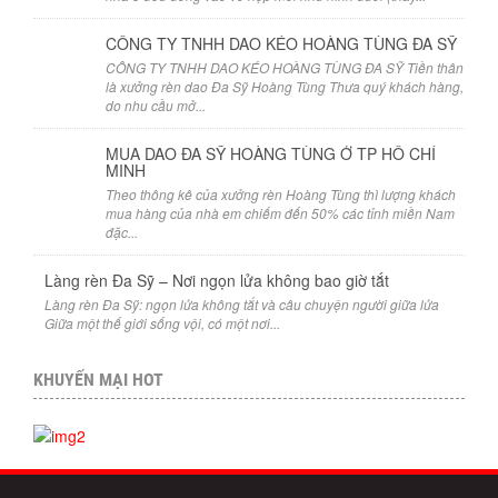
CÔNG TY TNHH DAO KÉO HOÀNG TÙNG ĐA SỸ
CÔNG TY TNHH DAO KÉO HOÀNG TÙNG ĐA SỸ Tiền thân
là xưởng rèn dao Đa Sỹ Hoàng Tùng Thưa quý khách hàng,
do nhu cầu mở...
MUA DAO ĐA SỸ HOÀNG TÙNG Ở TP HỒ CHÍ
MINH
Theo thông kê của xưởng rèn Hoàng Tùng thì lượng khách
mua hàng của nhà em chiếm đến 50% các tỉnh miền Nam
đặc...
Làng rèn Đa Sỹ – Nơi ngọn lửa không bao giờ tắt
Làng rèn Đa Sỹ: ngọn lửa không tắt và câu chuyện người giữa lửa
Giữa một thế giới sống vội, có một nơi...
KHUYẾN MẠI HOT