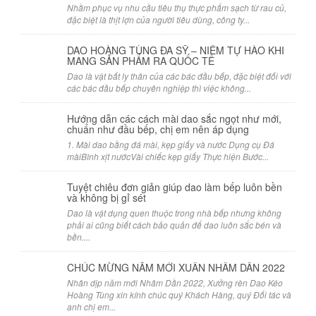
Nhằm phục vụ nhu cầu tiêu thụ thực phẩm sạch từ rau củ,
đặc biệt là thịt lợn của người tiêu dùng, công ty...
DAO HOÀNG TÙNG ĐA SỸ – NIỀM TỰ HÀO KHI
MANG SẢN PHẨM RA QUỐC TẾ
Dao là vật bất ly thân của các bác đầu bếp, đặc biệt đối với
các bác đầu bếp chuyên nghiệp thì việc không...
Hướng dẫn các cách mài dao sắc ngọt như mới,
chuẩn như đầu bếp, chị em nên áp dụng
1. Mài dao bằng đá mài, kẹp giấy và nước Dụng cụ Đá
màiBình xịt nướcVài chiếc kẹp giấy Thực hiện Bước...
Tuyệt chiêu đơn giản giúp dao làm bếp luôn bền
và không bị gỉ sét
Dao là vật dụng quen thuộc trong nhà bếp nhưng không
phải ai cũng biết cách bảo quản để dao luôn sắc bén và
bền....
CHÚC MỪNG NĂM MỚI XUÂN NHÂM DẦN 2022
Nhân dịp năm mới Nhâm Dần 2022, Xưởng rèn Dao Kéo
Hoàng Tùng xin kính chúc quý Khách Hàng, quý Đối tác và
anh chị em...