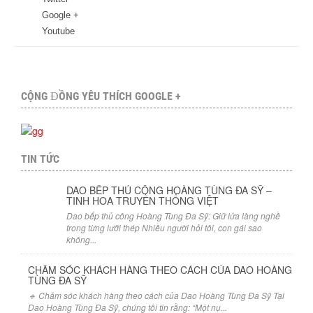
Google +
Youtube
CỘNG ĐỒNG YÊU THÍCH GOOGLE +
TIN TỨC
DAO BẾP THỦ CÔNG HOÀNG TÙNG ĐA SỸ –
TINH HOA TRUYỀN THỐNG VIỆT
Dao bếp thủ công Hoàng Tùng Đa Sỹ: Giữ lửa làng nghề
trong từng lưỡi thép Nhiều người hỏi tôi, con gái sao
không...
CHĂM SÓC KHÁCH HÀNG THEO CÁCH CỦA DAO HOÀNG
TÙNG ĐA SỸ
🔹 Chăm sóc khách hàng theo cách của Dao Hoàng Tùng Đa Sỹ Tại
Dao Hoàng Tùng Đa Sỹ, chúng tôi tin rằng: “Một nụ...