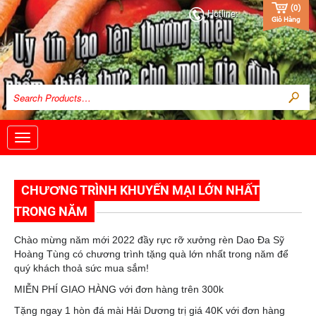
(
0
)
Hotline:
Giỏ Hàng
Toggle
navigation
CHƯƠNG TRÌNH KHUYẾN MẠI LỚN NHẤT
TRONG NĂM
Chào mừng năm mới 2022 đầy rực rỡ xưởng rèn Dao Đa Sỹ
Hoàng Tùng có chương trình tặng quà lớn nhất trong năm để
quý khách thoả sức mua sắm!
MIỄN PHÍ GIAO HÀNG với đơn hàng trên 300k
Tặng ngay 1 hòn đá mài Hải Dương trị giá 40K với đơn hàng